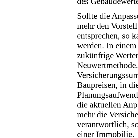
des Gebäudewerte
Sollte die Anpas
mehr den Vorstel
entsprechen, so 
werden. In einem 
zukünftige Werte
Neuwertmethode. H
Versicherungssu
Baupreisen, in di
Planungsaufwendu
die aktuellen Anp
mehr die Versiche
verantwortlich, 
einer Immobilie.